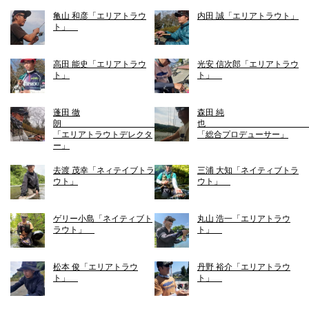
亀山 和彦「エリアトラウ
内田 誠「エリアトラウト」
ト」
高田 能史「エリアトラウ
光安 信次郎「エリアトラウ
ト」
ト」
蓬田 徹
森田 純
朗
「エリアトラウトデレクタ
「総合プロデューサー」
ー」
去渡 茂幸「ネィテイブトラ
三浦 大知「ネイティブトラ
ウト」
ウト」
ゲリー小島「ネイティブト
丸山 浩一「エリアトラウ
ラウト」
ト」
松本 俊「エリアトラウ
丹野 裕介「エリアトラウ
ト」
ト」