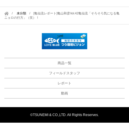
未分類
/
[亀仙流レポート]亀山和彦Vol.42亀仙流「そろそろ気になる亀
ニョロの行方」（笑）！
商品一覧
フィールドスタッフ
レポート
動画
©TSUNEMI & CO.,LTD. All Rights Reserves.