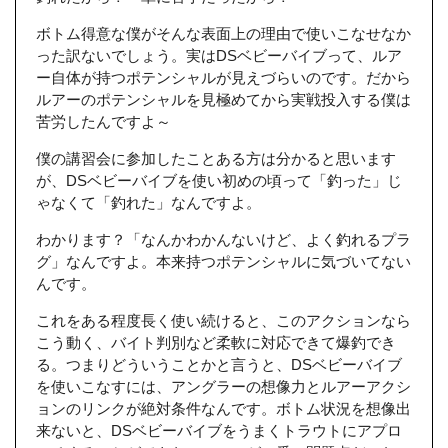
ボトム得意な僕がそんな表面上の理由で使いこなせなか
った訳ないでしょう。実はDSベビーバイブって、ルア
ー自体が持つポテンシャルが見えづらいのです。だから
ルアーのポテンシャルを見極めてから実戦投入する僕は
苦労したんですよ～
僕の講習会に参加したことある方は分かると思います
が、DSベビーバイブを使い初めの頃って「釣った」じ
ゃなくて「釣れた」なんですよ。
わかります？「なんかわかんないけど、よく釣れるプラ
グ」なんですよ。本来持つポテンシャルに気づいてない
んです。
これをある程度長く使い続けると、このアクションなら
こう動く、バイト判別など柔軟に対応できて爆釣でき
る。つまりどういうことかと言うと、DSベビーバイブ
を使いこなすには、アングラーの想像力とルアーアクシ
ョンのリンクが絶対条件なんです。ボトム状況を想像出
来ないと、DSベビーバイブをうまくトラウトにアプロ