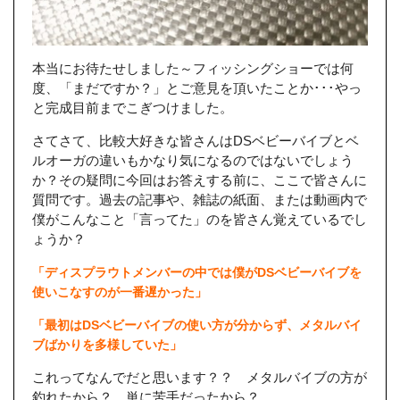
本当にお待たせしました～フィッシングショーでは何
度、「まだですか？」とご意見を頂いたことか･･･やっ
と完成目前までこぎつけました。
さてさて、比較大好きな皆さんはDSベビーバイブとベ
ルオーガの違いもかなり気になるのではないでしょう
か？その疑問に今回はお答えする前に、ここで皆さんに
質問です。過去の記事や、雑誌の紙面、または動画内で
僕がこんなこと「言ってた」のを皆さん覚えているでし
ょうか？
「ディスプラウトメンバーの中では僕がDSベビーバイブを
使いこなすのが一番遅かった」
「最初はDSベビーバイブの使い方が分からず、メタルバイ
ブばかりを多様していた」
これってなんでだと思います？？ メタルバイブの方が
釣れたから？ 単に苦手だったから？