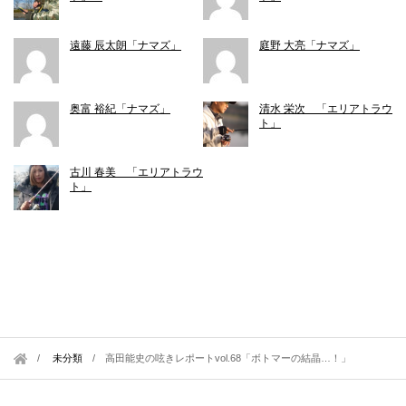
遠藤 辰太朗「ナマズ」
庭野 大亮「ナマズ」
奥富 裕紀「ナマズ」
清水 栄次 「エリアトラウ
ト」
古川 春美 「エリアトラウ
ト」
未分類
/
高田能史の呟きレポートvol.68「ボトマーの結晶…！」