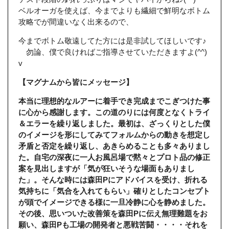
ベルオーガを使えば、今までよりも繊細で鮮明なボトム
攻略でが間違いなく出来るので、
今までボトム敬遠してた方には是非試してほしいです♪
勿論、僕で良ければご指導させていただきますよ(^^)
v
【マグナムから皆にメッセージ】
本当に理想的なルアーに着手でき完成までこぎつけた事
に心から感謝します。この道のりには何度となくトライ
＆エラーを繰り返しました。最初は、ざっくりとした僕
のイメージを形にしてみてフォルムからの動きを想定し
矛盾と否定を繰り返し、あきらめることも多々ありまし
た。自宅の深夜に一人お風呂場で黙々とプロト品の修正
案を見出しますが「気が狂いそうな場面もありまし
た」。そんな時には森田Pにアドバイスを受け、折れる
気持ちに「気合を入れてもらい」確りとしたコンセプト
が頭でイメージできる様に一旦冷静に心を静めました。
その後、思いついた改善策を森田Pに伝え無理難題をお
願い、森田Pも工場の開発者と悪戦苦闘・・・・それを