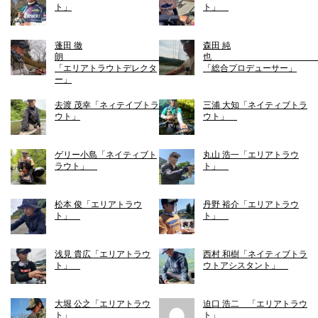
ト」
ト」
蓬田 徹
森田 純
朗
「エリアトラウトデレクタ
「総合プロデューサー」
ー」
去渡 茂幸「ネィテイブトラ
三浦 大知「ネイティブトラ
ウト」
ウト」
ゲリー小島「ネイティブト
丸山 浩一「エリアトラウ
ラウト」
ト」
松本 俊「エリアトラウ
丹野 裕介「エリアトラウ
ト」
ト」
浅見 貴広「エリアトラウ
西村 和樹「ネイティブトラ
ト」
ウトアシスタント」
大堀 公之「エリアトラウ
迫口 浩二 「エリアトラウ
ト」
ト」