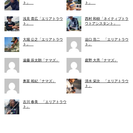
ト」
ト」
浅見 貴広「エリアトラウ
西村 和樹「ネイティブトラ
ト」
ウトアシスタント」
大堀 公之「エリアトラウ
迫口 浩二 「エリアトラウ
ト」
ト」
遠藤 辰太朗「ナマズ」
庭野 大亮「ナマズ」
奥富 裕紀「ナマズ」
清水 栄次 「エリアトラウ
ト」
古川 春美 「エリアトラウ
ト」