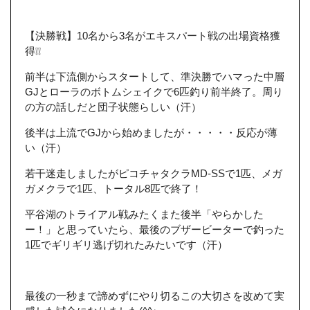
【決勝戦】10名から3名がエキスパート戦の出場資格獲
得❕❕
前半は下流側からスタートして、準決勝でハマった中層
GJとローラのボトムシェイクで6匹釣り前半終了。周り
の方の話しだと団子状態らしい（汗）
後半は上流でGJから始めましたが・・・・・反応が薄
い（汗）
若干迷走しましたがピコチャタクラMD-SSで1匹、メガ
ガメクラで1匹、トータル8匹で終了！
平谷湖のトライアル戦みたくまた後半「やらかした
ー！」と思っていたら、最後のブザービーターで釣った
1匹でギリギリ逃げ切れたみたいです（汗）
最後の一秒まで諦めずにやり切るこの大切さを改めて実