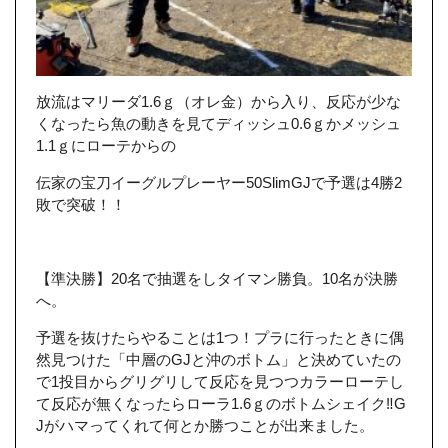
放流はマリーダ1.6ｇ（オレ金）から入り、反応が少な
くなったら魚の動きを見てディッシュ0.6ｇかメッシュ
1.1ｇにローテからの
伝家の宝刀イーグルプレーヤー50SlimGJで予選は4勝2
敗で突破！！
【準決勝】20名で抽選をしタイマン勝負。10名が決勝
へ。
予選を抜けたらやることは1つ！プラに行ったときに偶
然見つけた「中層のGJと沖のボトム」と決めていたの
で1投目からグリグリして反応を見つつカラーローテし
て反応が無くなったらローラ1.6ｇのボトムシェイク‼G
Jがハマってくれて何とか勝つことが出来ました。