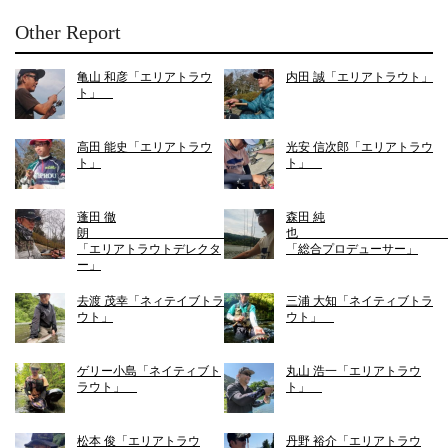
Other Report
亀山 和彦「エリアトラウ
内田 誠「エリアトラウト」
ト」
高田 能史「エリアトラウ
光安 信次郎「エリアトラウ
ト」
ト」
蓬田 徹
森田 純
朗
「エリアトラウトデレクタ
「総合プロデューサー」
ー」
去渡 茂幸「ネィテイブトラ
三浦 大知「ネイティブトラ
ウト」
ウト」
ゲリー小島「ネイティブト
丸山 浩一「エリアトラウ
ラウト」
ト」
松本 俊「エリアトラウ
丹野 裕介「エリアトラウ