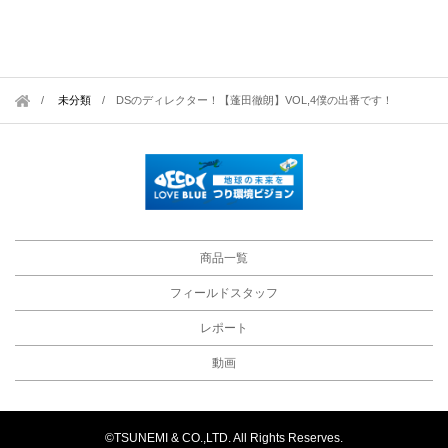
未分類
/
DSのディレクター！【蓬田徹朗】VOL,4僕の出番です！
商品一覧
フィールドスタッフ
レポート
動画
©TSUNEMI & CO.,LTD. All Rights Reserves.