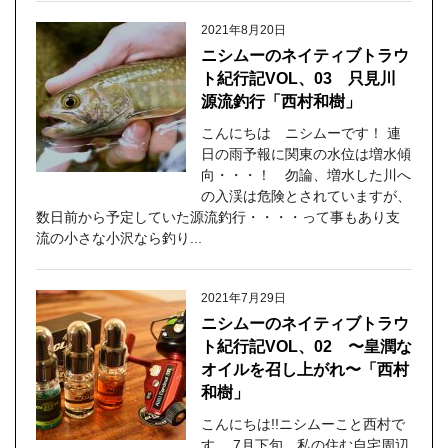
2021年8月20日
ニシムーのネイティブトラウ
ト紀行記VOL、03 只見川
源流釣行「西村和樹」
こんにちは ニシムーです！ 連
日の雨予報に関東の水位は増水傾
向・・・！ 勿論、増水した川へ
の入渓は危険とされていますが、
数日前から予定していた源流釣行・・・・って事もあり支
流の小さな小沢なら釣り...
2021年7月29日
ニシムーのネイティブトラウ
ト紀行記VOL、02 〜皇潤な
オイルを召し上がれ〜「西村
和樹」
こんにちは!!ニシムーこと西村で
す。 7月下旬 私の住む自宅周辺