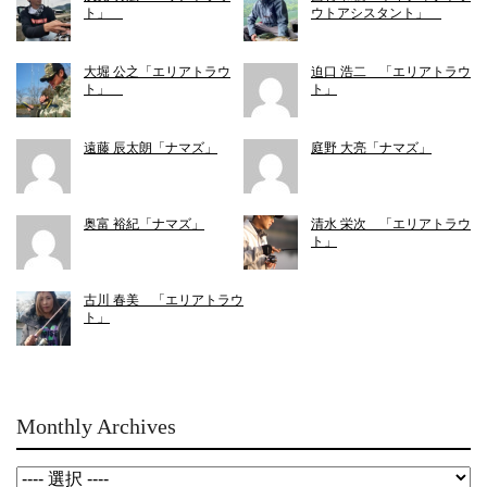
ト」
ウトアシスタント」
大堀 公之「エリアトラウ
迫口 浩二 「エリアトラウ
ト」
ト」
遠藤 辰太朗「ナマズ」
庭野 大亮「ナマズ」
奥富 裕紀「ナマズ」
清水 栄次 「エリアトラウ
ト」
古川 春美 「エリアトラウ
ト」
Monthly Archives