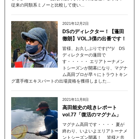
従来の同類系ミノーと比較して使い...
2021年12月2日
DSのディレクター！【蓬田
徹朗】VOL,3僕の出番です！
皆様、お久しぶりです(^^)/ DS
ディレクターの蓬田で
す・・・・・ エリアトーナメン
トシーズンが開幕になり、マグナ
ム高田プロが早々にトラウトキン
グ選手権エキスパートの出場資格を獲得しました...
2021年11月8日
高田能史の呟きレポート
vol.77「復活のマグナム」
マグナム高田です・・・・ 夏が
終わり、いよいよエリアトーナメ
ントシーズン開幕！ 皆様と共