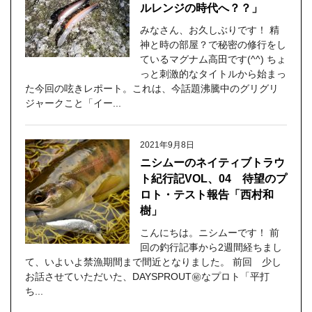
ルレンジの時代へ？？」
みなさん、お久しぶりです！ 精
神と時の部屋？で秘密の修行をし
ているマグナム高田です(^^) ちょ
っと刺激的なタイトルから始まっ
た今回の呟きレポート。これは、今話題沸騰中のグリグリ
ジャークこと「イー...
2021年9月8日
ニシムーのネイティブトラウ
ト紀行記VOL、04 待望のプ
ロト・テスト報告「西村和
樹」
こんにちは。ニシムーです！ 前
回の釣行記事から2週間経ちまし
て、いよいよ禁漁期間まで間近となりました。 前回 少し
お話させていただいた、DAYSPROUT㊙︎なプロト「平打
ち...