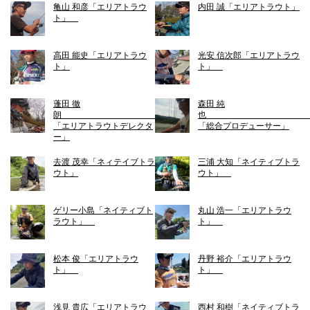
亀山 和彦「エリアトラウ
内田 誠「エリアトラウト」
ト」
高田 能史「エリアトラウ
光安 信次郎「エリアトラウ
ト」
ト」
蓬田 徹
森田 純
朗
「エリアトラウトデレクタ
「総合プロデューサー」
ー」
去渡 茂幸「ネィテイブトラ
三浦 大知「ネイティブトラ
ウト」
ウト」
ゲリー小島「ネイティブト
丸山 浩一「エリアトラウ
ラウト」
ト」
松本 俊「エリアトラウ
丹野 裕介「エリアトラウ
ト」
ト」
浅見 貴広「エリアトラウ
西村 和樹「ネイティブトラ