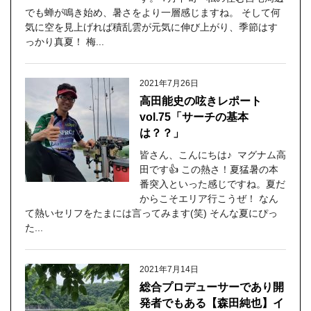
でも蝉が鳴き始め、暑さをより一層感じますね。 そして何
気に空を見上げれば積乱雲が元気に伸び上がり、季節はす
っかり真夏！ 梅...
2021年7月26日
高田能史の呟きレポート
vol.75「サーチの基本
は？？」
皆さん、こんにちは♪ マグナム高
田です👍 この熱さ！夏猛暑の本
番突入といった感じですね。夏だ
からこそエリア行こうぜ！ なん
て熱いセリフをたまには言ってみます(笑) そんな夏にぴっ
た...
2021年7月14日
総合プロデューサーであり開
発者でもある【森田純也】イ