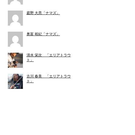
庭野 大亮「ナマズ」
奥富 裕紀「ナマズ」
清水 栄次 「エリアトラウ
ト」
古川 春美 「エリアトラウ
ト」