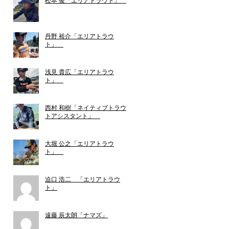
松本 俊「エリアトラウト」
丹野 裕介「エリアトラウ
ト」
浅見 貴広「エリアトラウ
ト」
西村 和樹「ネイティブトラウ
トアシスタント」
大堀 公之「エリアトラウ
ト」
迫口 浩二 「エリアトラウ
ト」
遠藤 辰太朗「ナマズ」