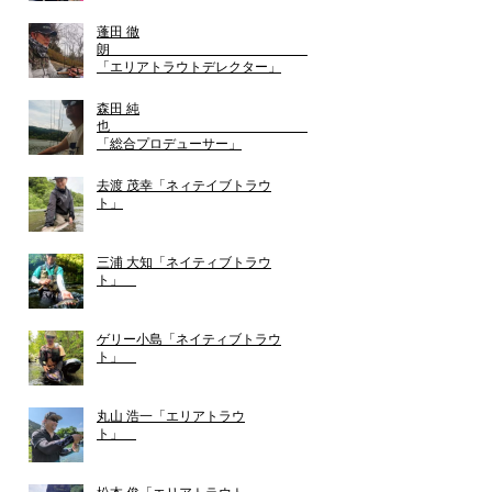
蓬田 徹
朗
「エリアトラウトデレクター」
森田 純
也
「総合プロデューサー」
去渡 茂幸「ネィテイブトラウ
ト」
三浦 大知「ネイティブトラウ
ト」
ゲリー小島「ネイティブトラウ
ト」
丸山 浩一「エリアトラウ
ト」