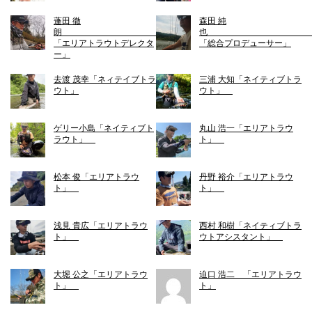
蓬田 徹
森田 純
朗
「エリアトラウトデレクタ
「総合プロデューサー」
ー」
去渡 茂幸「ネィテイブトラ
三浦 大知「ネイティブトラ
ウト」
ウト」
ゲリー小島「ネイティブト
丸山 浩一「エリアトラウ
ラウト」
ト」
松本 俊「エリアトラウ
丹野 裕介「エリアトラウ
ト」
ト」
浅見 貴広「エリアトラウ
西村 和樹「ネイティブトラ
ト」
ウトアシスタント」
大堀 公之「エリアトラウ
迫口 浩二 「エリアトラウ
ト」
ト」