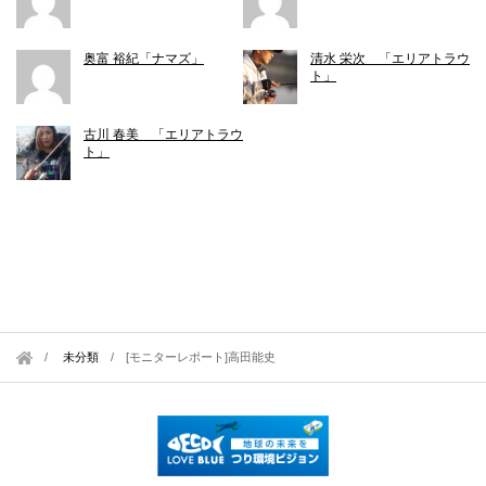
奥富 裕紀「ナマズ」
清水 栄次 「エリアトラウ
ト」
古川 春美 「エリアトラウ
ト」
未分類
/
[モニターレポート]高田能史