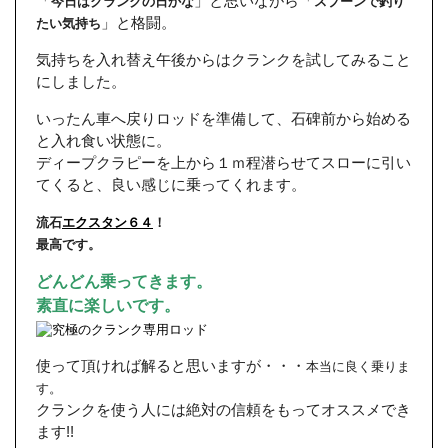
「
」と思いながら「
今日はクランクの日かな
スプーンで釣り
」と格闘。
たい気持ち
気持ちを入れ替え午後からはクランクを試してみること
にしました。
いったん車へ戻りロッドを準備して、石碑前から始める
と入れ食い状態に。
ディープクラピーを上から１ｍ程潜らせてスローに引い
てくると、良い感じに乗ってくれます。
流石
エクスタン６４
！
最高です。
どんどん乗ってきます。
素直に楽しいです。
使って頂ければ解ると思いますが・・・
本当に良く乗りま
す。
クランクを使う人には絶対の信頼をもってオススメでき
ます!!