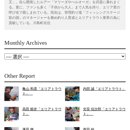
王」。自ら開発したルアー「マリーダやべルオーガ」を武器に暴れまく
る。更に、ファンも多く「子供から大人」まで人気を誇り、エリア君の
呼び名で親しまれている。現在は、管理釣り場「フィッシングステージ
彩の国」のマネージャーを務め釣り人育成とエリアトラウト業界の為に
貢献している。川島町在住
Monthly Archives
Other Report
亀山 和彦「エリアトラウ
内田 誠「エリアトラウト」
ト」
高田 能史「エリアトラウ
光安 信次郎「エリアトラウ
ト」
ト」
蓬田 徹
森田 純