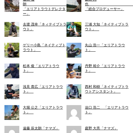
朗
「エリアトラウトデレクタ
「総合プロデューサー」
ー」
去渡 茂幸「ネィテイブトラ
三浦 大知「ネイティブトラ
ウト」
ウト」
ゲリー小島「ネイティブト
丸山 浩一「エリアトラウ
ラウト」
ト」
松本 俊「エリアトラウ
丹野 裕介「エリアトラウ
ト」
ト」
浅見 貴広「エリアトラウ
西村 和樹「ネイティブトラ
ト」
ウトアシスタント」
大堀 公之「エリアトラウ
迫口 浩二 「エリアトラウ
ト」
ト」
遠藤 辰太朗「ナマズ」
庭野 大亮「ナマズ」