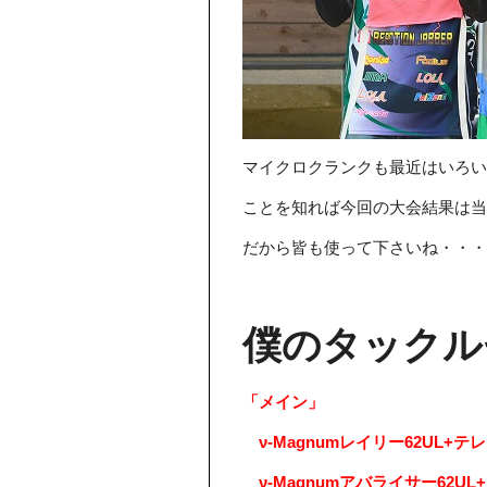
マイクロクランクも最近はいろ
ことを知れば今回の大会結果は
だから皆も使って下さいね・・・
僕のタックル
「メイン」
ν-Magnumレイリー62UL+テレ
ν-Magnumアバライサー62UL