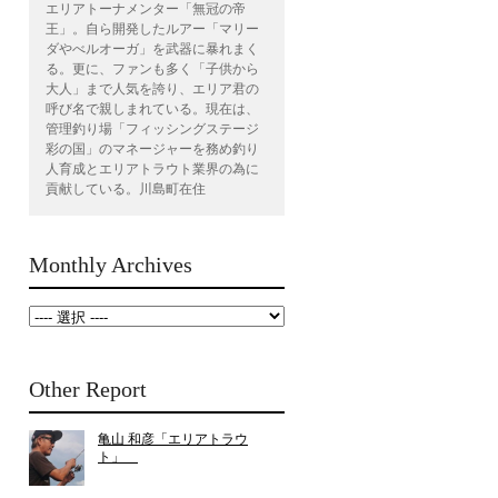
エリアトーナメンター「無冠の帝
王」。自ら開発したルアー「マリー
ダやべルオーガ」を武器に暴れまく
る。更に、ファンも多く「子供から
大人」まで人気を誇り、エリア君の
呼び名で親しまれている。現在は、
管理釣り場「フィッシングステージ
彩の国」のマネージャーを務め釣り
人育成とエリアトラウト業界の為に
貢献している。川島町在住
Monthly Archives
Other Report
亀山 和彦「エリアトラウ
ト」