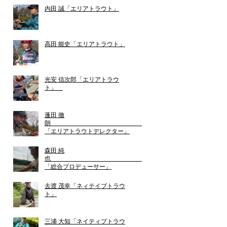
内田 誠「エリアトラウト」
高田 能史「エリアトラウト」
光安 信次郎「エリアトラウ
ト」
蓬田 徹
朗
「エリアトラウトデレクター」
森田 純
也
「総合プロデューサー」
去渡 茂幸「ネィテイブトラウ
ト」
三浦 大知「ネイティブトラウ