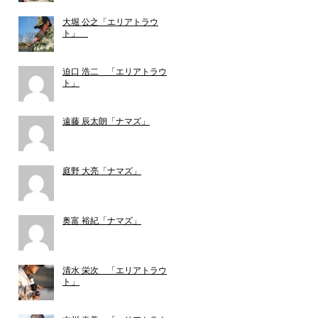
大堀 公之「エリアトラウ
ト」
迫口 浩二 「エリアトラウ
ト」
遠藤 辰太朗「ナマズ」
庭野 大亮「ナマズ」
奥富 裕紀「ナマズ」
清水 栄次 「エリアトラウ
ト」