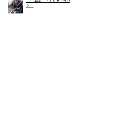
古川 春美 「エリアトラウ
ト」